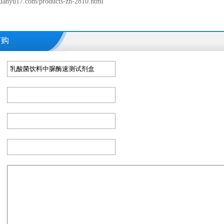
uanyu17.com/products-zh-2810.html
订购
：
：
：
：
：