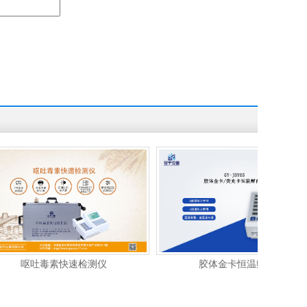
速检测仪
胶体金卡恒温孵育器