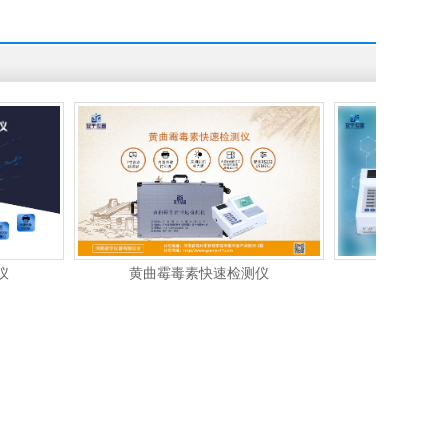
黄曲霉毒素快速检测仪
金标读卡仪GY-610