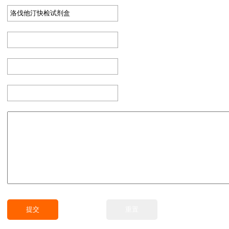
：
：
：
：
：