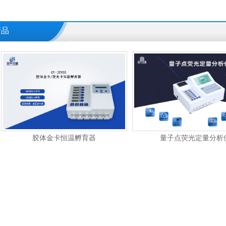
产品
卡恒温孵育器
量子点荧光定量分析仪