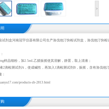
>
说明
检试剂盒河南冠宇仪器有限公司生产
洛伐他汀快检试剂盒
，洛伐他汀快检
法：
20mg样品细粉，加2.5mL乙腈振摇使其溶解，静置，取上清液；
入溶液2滴检测试剂A，使成碱性，再加入1滴检测试剂B，振摇，含有洛伐
接：
uanyu17.com/products-zh-2813.html
订购