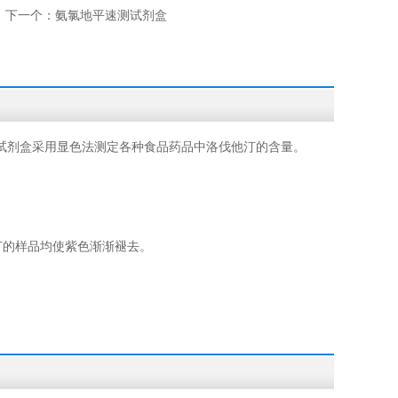
下一个：
氨氯地平速测试剂盒
试剂盒采用显色法测定各种食品药品中洛伐他汀的含量。
他汀的样品均使紫色渐渐褪去。